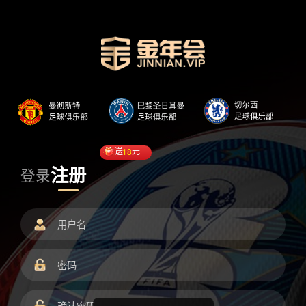
送
18
元
注册
登录