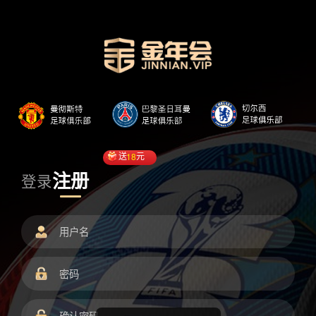
送
18
元
注册
登录