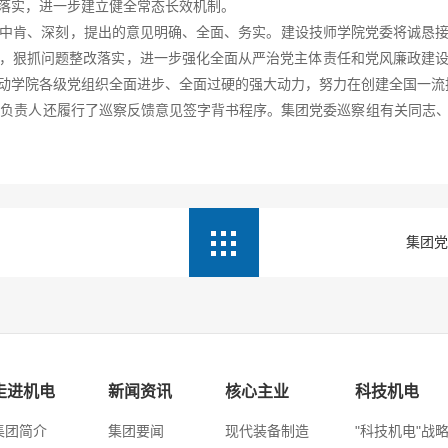
落实，进一步建立健全常态长效机制。
中肯、深刻，提出的意见明确、全面、务实。建设技师学院党委将诚恳
，狠抓问题整改落实，进一步强化全面从严治党主体责任和党风廉政建
动学院各级党组织全面进步、全面过硬的强大动力，努力在创建全国一流
委负责人还履行了巡察反馈意见签字背书程序。集团党委巡察组有关同志
集团党
走进机电
新闻资讯
核心主业
科技机电
集团简介
集团要闻
现代装备制造
"科技机电"战