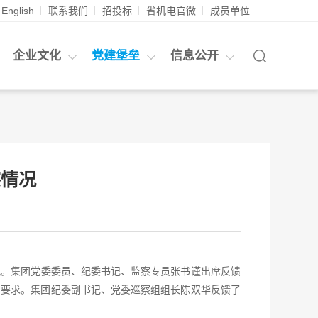
English
联系我们
招投标
省机电官微
成员单位
企业文化
党建堡垒
信息公开
察情况
情况。集团党委委员、纪委书记、监察专员张书谨出席反馈
出要求。集团纪委副书记、党委巡察组组长陈双华反馈了