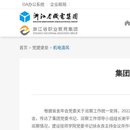
OA办公系统
企业邮局
首页
>
党建堡垒
>
机电清风
集团
根据省金年会党委关于巡察工作统一安排，
20
会，传达了集团党委书记、巡察工作领导小组组长谢平
巡察情况，建设技师学院党委书记徐永良主持会议并作