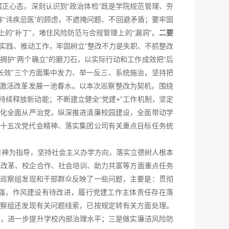
摆正心态，
深刻认识到
“政治体检”
既是学院规范管理、夯
弃“讳疾忌医”的顾虑，不遮掩问题、不回避矛盾；要
牢固
上的
“补丁”，堵住风险防范与合规管理上的“漏洞”。
二
要
实践、推动工作，牢固树立
“整改不力是失职、不抓整改
、拥护“两个确立”的磨刀石，以实际行动和工作成效把“后
抓长效”三个方面集中发力、举一反三、系统施治，坚
持把
激活改革发展一池春水。以本次巡察整改为契机，
围绕
展持续释放新动能；
不断建立健全
“党建+”工作机制，坚定
深化全面从严治党，纵深推进清廉校园建设，全面带动学
省十五次党代会精神、落实集团公司有关重点目标任务统
精神为指导，坚持社会主义办学方向，落实立德树人根本
学改革、校企合作、社会培训、助力共富等方面重点任务
，巡察组发现和干部群众反映了一些问题，主要是：贯彻
强，作风建设有待改进，
履行党建工作主体责任存在落
巡察组还发现有关问题线索，已按规定转有关方面处理。
展，进一步提升学校内部治理水平；三是做实廉洁风险防