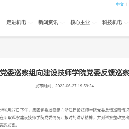
中文
走进机电
新闻资讯
核心主业
科技机电
党委巡察组向建设技师学院党委反馈巡
发布时间：2022-06-27 19:59:24
22年6月27日下午，集团党委巡察组向浙江建设技师学院党委反馈巡察
在听取巡察建设技师学院党委情况汇报时的讲话精神，并对巡察整改提
表态发言。