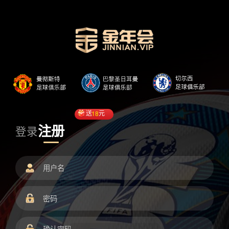
送
18
元
注册
登录